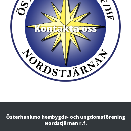
Kontakta oss
Österhankmo hembygds- och ungdomsförening
Nordstjärnan r.f.